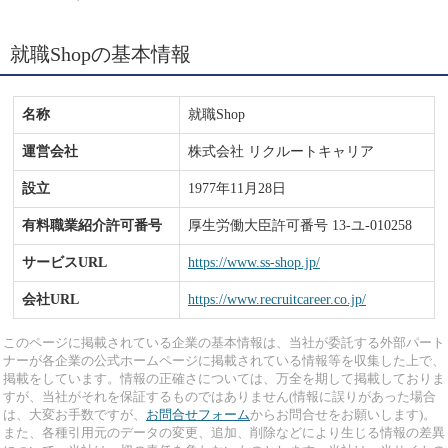
就職Shopの基本情報
名称
就職Shop
運営会社
株式会社 リクルートキャリア
設立
1977年11月28日
有料職業紹介許可番号
厚生労働大臣許可番号 13-ユ-010258
サービスURL
https://www.ss-shop.jp/
会社URL
https://www.recruitcareer.co.jp/
このページに掲載されている企業の基本情報は、当社が委託する外部パート
ナーが各企業の公式ホームページに掲載されている情報等を収集した上で、
掲載をしています。情報の正確さについては、万全を期して掲載しておりま
すが、当社がそれを保証するものではありません(情報に誤りがあった場合
は、大変お手数ですが、
お問合せフォーム
からお問合せをお願いします)。
また、各種引用元のデータの変更、追加、削除などにより生じる情報の差異